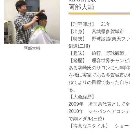
阿部大輔
【理容師歴】 21年
【出身】 宮城県多賀城市
【特技】 野球談議(楽天ファ
剣道(二段)
阿部大輔
【趣味】 旅行、野球観戦、
【経歴】 理容世界チャンピ
ある駒崎氏のサロンに七年間
を機に実家である多賀城市のha
ねてよりの目標であった自らの
る。
【大会経歴】
2009年 埼玉県代表とし
2010年 ジャパンヘアコ
で銅メダル(三位)
【得意なスタイル】 ショー