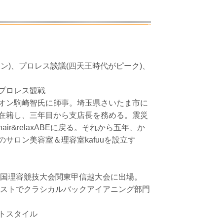
ン)、プロレス談議(四天王時代がピーク)、
プロレス観戦
オン駒崎智氏に師事。埼玉県さいたま市に
在籍し、三年目から支店長を務める。震災
ir&relaxABEに戻る。それから五年、か
サロン美容室＆理容室kafuuを設立す
て全国理容競技大会関東甲信越大会に出場。
ンテストでクラシカルバックアイアニング部門
トスタイル